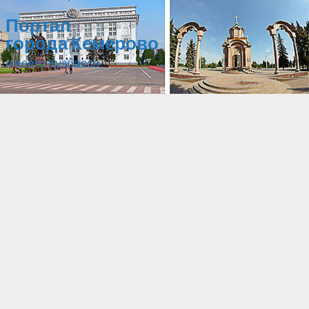
Портал
города Кемерово
и всего Кузбасса