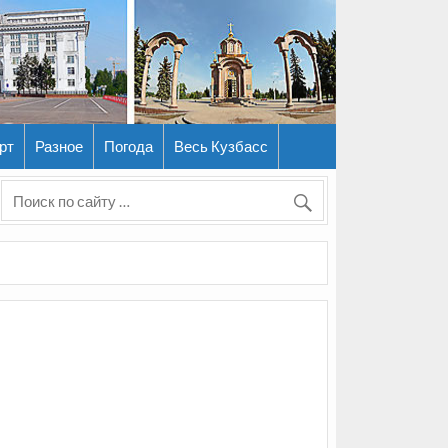
рт
Разное
Погода
Весь Кузбасс