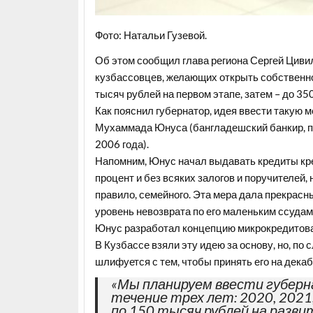
Фото: Натальи Гузевой.
Об этом сообщил глава региона Сергей Цивил
кузбассовцев, желающих открыть собственное
тысяч рублей на первом этапе, затем – до 3
Как пояснил губернатор, идея ввести такую 
Мухаммада Юнуса (бангладешский банкир, п
2006 года).
Напомним, Юнус начал выдавать кредиты кр
процент и без всяких залогов и поручителей,
правило, семейного. Эта мера дала прекрасн
уровень невозврата по его маленьким ссудам
Юнус разработал концепцию микрокредитова
В Кузбассе взяли эту идею за основу, но, по
шлифуется с тем, чтобы принять его на декабр
«Мы планируем ввести губерна
течение трех лет: 2020, 202
по 150 тысяч рублей на разви