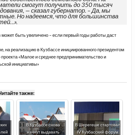
матели смогут получить до 350 тысяч
ования, — сказал губернатор. – Да, мы
тные. Но надеемся, что для большинства
тей…».
ов может быть увеличено – если первый годы работы даст
сле, на реализацию в Кузбассе инициированного президентом
проекта «Малое и среднее предпринимательство и
ьской инициативы»
Читайте также:
ских
В Кузбассе снова
В Шерегеше стартовал
елей
начнут выдавать
IV Кузбасский форум