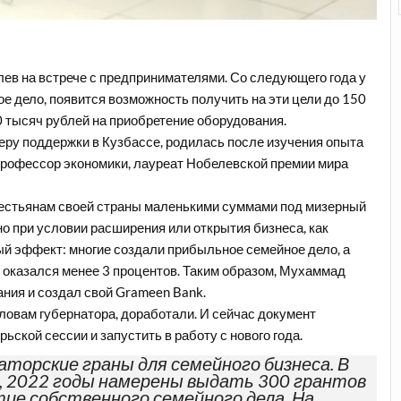
ев на встрече с предпринимателями. Со следующего года у
 дело, появится возможность получить на эти цели до 150
50 тысяч рублей на приобретение оборудования.
меру поддержки в Кузбассе, родилась после изучения опыта
рофессор экономики, лауреат Нобелевской премии мира
естьянам своей страны маленькими суммами под мизерный
 но при условии расширения или открытия бизнеса, как
ый эффект: многие создали прибыльное семейное дело, а
 оказался менее 3 процентов. Таким образом, Мухаммад
ния и создал свой Grameen Bank.
 словам губернатора, доработали. И сейчас документ
ьской сессии и запустить в работу с нового года.
торские граны для семейного бизнеса. В
1, 2022 годы намерены выдать 300 грантов
тие собственного семейного дела. На