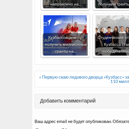
направлено на…
получили грант
Кузбассовцы могут
Студенческие о
получить миллионные
Кузбасса ста
гранты на…
победителям
Навигация
« Первую сваю ледового дворца «Кузбасс» з
по
110 милл
записям
Добавить комментарий
Ваш адрес email не будет опубликован.
Обязате