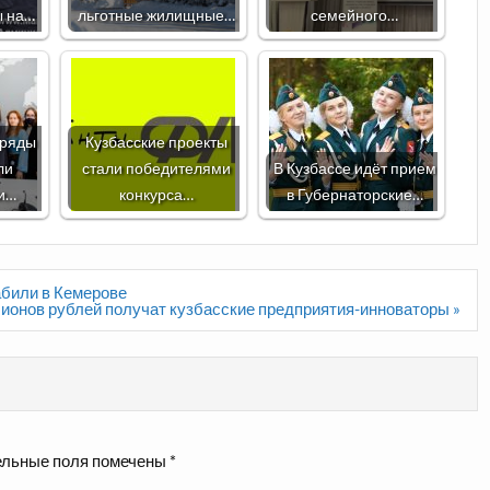
ы на…
льготные жилищные…
семейного…
тряды
Кузбасские проекты
ли
стали победителями
В Кузбассе идёт прием
и…
конкурса…
в Губернаторские…
абили в Кемерове
ионов рублей получат кузбасские предприятия-инноваторы »
льные поля помечены
*