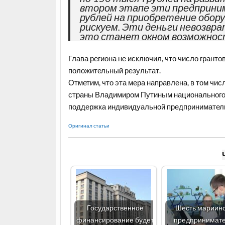
втором этапе эти предприни
рублей на приобретение оборуд
рискуем. Эти деньги невозвра
это станет окном возможнос
Глава региона не исключил, что число грант
положительный результат.
Отметим, что эта мера направлена, в том чи
страны Владимиром Путиным национального 
поддержка индивидуальной предпринимател
Оригинал статьи
Государственное
Шесть мариин
финансирование будет
предпринимат