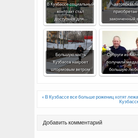
В Кузбассе социальный
автовокзал
контракт стал
приобретае
доступнее для…
законченный 
Большую часть
Супруги из Кал
Кузбасса накроет
получили медал
штормовым ветром
большую люб
Навигация
« В Кузбассе все больше рожениц хотят леж
по
Кузбасск
записям
Добавить комментарий