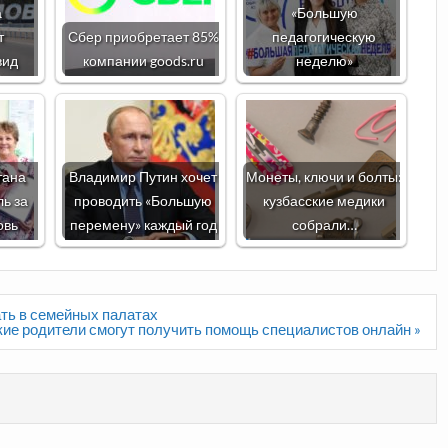
а
«Большую
т
Сбер приобретает 85%
педагогическую
вид
компании goods.ru
неделю»
тана
Владимир Путин хочет
Монеты, ключи и болты:
ь за
проводить «Большую
кузбасские медики
овь
перемену» каждый год
собрали…
ать в семейных палатах
ие родители смогут получить помощь специалистов онлайн »