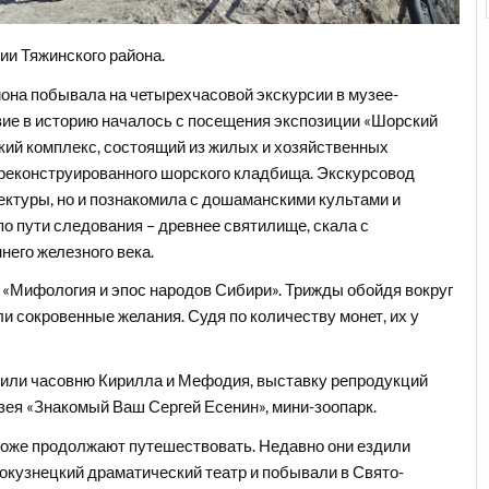
и Тяжинского района.
йона побывала на четырехчасовой экскурсии в музее-
ие в историю началось с посещения экспозиции «Шорский
кий комплекс, состоящий из жилых и хозяйственных
 реконструированного шорского кладбища. Экскурсовод
ектуры, но и познакомила с дошаманскими культами и
 пути следования – древнее святилище, скала с
его железного века.
«Мифология и эпос народов Сибири». Трижды обойдя вокруг
и сокровенные желания. Судя по количеству монет, их у
етили часовню Кирилла и Мефодия, выставку репродукций
зея «Знакомый Ваш Сергей Есенин», мини-зоопарк.
тоже продолжают путешествовать. Недавно они ездили
окузнецкий драматический театр и побывали в Свято-