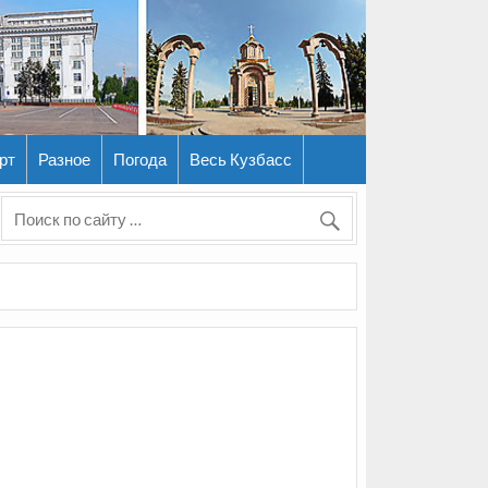
рт
Разное
Погода
Весь Кузбасс