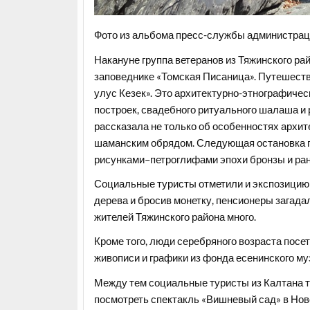
Фото из альбома пресс-службы администраци
Накануне группа ветеранов из Тяжинского ра
заповеднике «Томская Писаница». Путешеств
улус Кезек». Это архитектурно-этнографичес
построек, свадебного ритуального шалаша и
рассказала не только об особенностях архит
шаманским обрядом. Следующая остановка по
рисунками–петроглифами эпохи бронзы и ранн
Социальные туристы отметили и экспозицию 
дерева и бросив монетку, пенсионеры загадал
жителей Тяжинского района много.
Кроме того, люди серебряного возраста пос
живописи и графики из фонда есенинского му
Между тем социальные туристы из Калтана 
посмотреть спектакль «Вишневый сад» в Нов