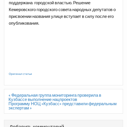
поддержана городской властью. Решение
Кемеровского городского совета народных депутатов о
присвоении названия улице вступает в силу после его
опубликования.
Оригинал статьи
Навигация
« Федеральная группа мониторинга проверила в
по
Кузбассе выполнение нацпроектов
записям
Программу НОЦ «Кузбасс» представили федеральным
экспертам »
Добавить комментарий