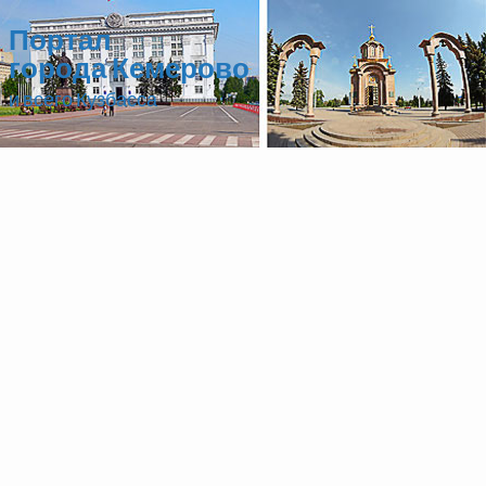
Портал
города Кемерово
и всего Кузбасса