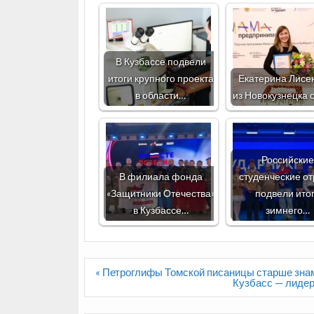
В Кузбассе подвели
итоги крупного проекта
Екатерина Лисе
в области…
из Новокузнецка 
Российские
В филиала фонда
студенческие о
«Защитники Отечества»
подвели ито
в Кузбассе…
зимнего…
Навигация
« Петроглифы Томской писаницы старше зна
по
Кузбасс — лидер
записям