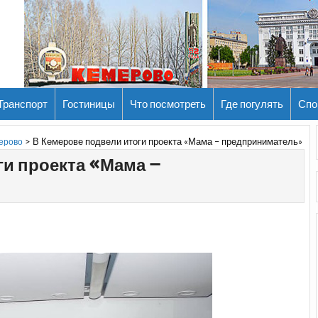
Транспорт
Гостиницы
Что посмотреть
Где погулять
Спо
>
В Кемерове подвели итоги проекта «Мама – предприниматель»
мерово
ги проекта «Мама –