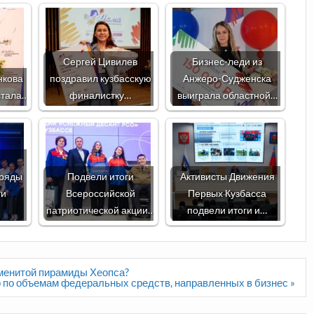
Сергей Цивилев
Бизнес-леди из
нкова
поздравил кузбасскую
Анжеро-Судженска
стала…
финалистку…
выиграла областной…
тряды
Подвели итоги
Активисты Движения
ги
Всероссийской
Первых Кузбасса
патриотической акции…
подвели итоги и…
менитой пирамиды Хеопса?
 по объемам федеральных средств, направленных в бизнес »