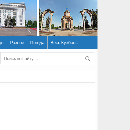
рт
Разное
Погода
Весь Кузбасс