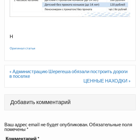
Н
Оригинал статьи
Навигация
« Администрацию Шерегеша обязали построить дороги
по
в поселке
записям
ЦЕННЫЕ НАХОДКИ »
Добавить комментарий
Ваш адрес email не будет опубликован.
Обязательные поля
помечены
*
Комментарий
*