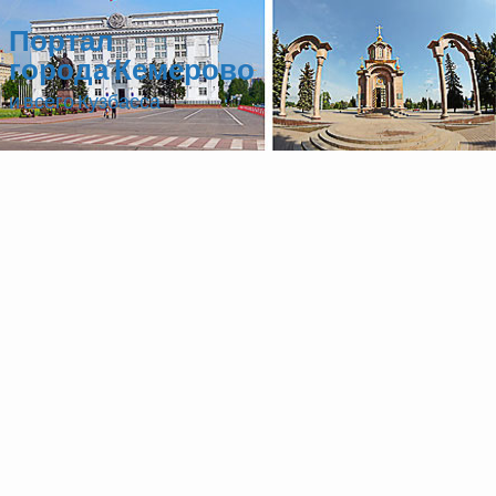
Портал
города Кемерово
и всего Кузбасса