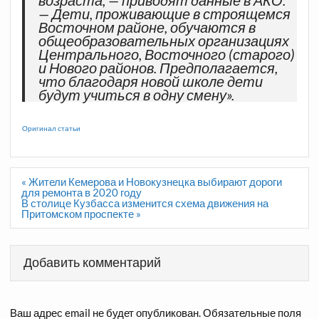
возраста, — приводят данные в АКО.
— Дети, проживающие в строящемся
Восточном районе, обучаются в
общеобразовательных организациях
Центрального, Восточного (старого)
и Нового районов. Предполагается,
что благодаря новой школе дети
будут учиться в одну смену».
Оригинал статьи
Навигация
« Жители Кемерова и Новокузнецка выбирают дороги
по
для ремонта в 2020 году
записям
В столице Кузбасса изменится схема движения на
Притомском проспекте »
Добавить комментарий
Ваш адрес email не будет опубликован.
Обязательные поля