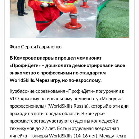
Фото Сергея Гавриленко.
В Кемерове впервые прошел чемпионат
«ПрофиДети» – дошколята демонстрировали свое
знакомство с профессиями по стандартам
WorldSkills. Через игру, но по-взрослому.
Кузбасские соревнования «ПрофиДети» приурочили к
VI Открытому региональному чемпионату «Молодые
профессионалы» (WorldSkills Russia), который в эти дни
проходит в пяти городах области. В конкурсе
профмастерства участвуют студенты колледжей и
техникумов до 22 лет. Есть и отдельная возрастная
линейка – юниоры WorldSkills (14-16 лет). Между тем в