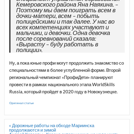
Кемеровского района Яна Наякина. –
Поэтому мы даем поиграть всем в
дочки-матери, всем – побыть
полицейскими и так далее. У нас во
всех компетенциях участвуют и
мальчики, и девочки. Одна девочка
после соревнований сказала:
«Вырасту – буду работать в
полиции».
Ну, а пока юные профи могут продолжить знакомство со
специальностями в более углубленной форме. Второй
региональный чемпионат «ПрофиДети» планируют
провести в рамках национального этапа WorldSkills
Russia, который пройдет в 2020 году в Новокузнецке.
Оригинал статьи
Навигация
« Дорожные работы на обходе Мариинска
по
продолжаются и зимой