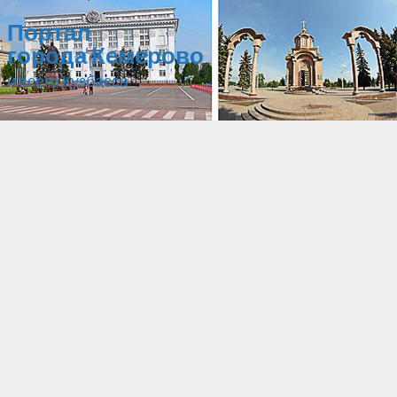
Портал
города Кемерово
и всего Кузбасса