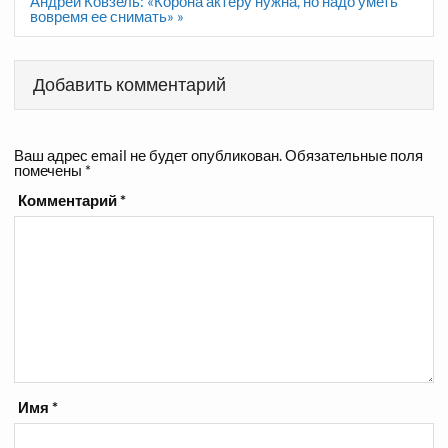
записям
Андрей Ковзель: «Корона актеру нужна, но надо уметь
вовремя ее снимать» »
Добавить комментарий
Ваш адрес email не будет опубликован.
Обязательные поля
помечены
*
Комментарий
*
Имя
*