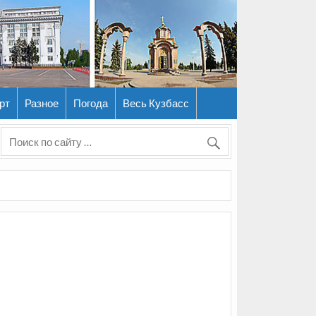
рт
Разное
Погода
Весь Кузбасс