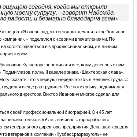
я ощущаю сегодня, когда мы открыли
ную моему супругу, – говорит Надежда
ую радость и безмерно благодарна всем».
Кузнецов. «Я очень рад, что сегодня сделали такое большое
ю компании», – поделился он своими впечатлениями. По
а кого-то равняться и в профессиональном, и в личном
им ориентиром.
Ивановиче Кузнецове вспоминали все, кому довелось с ним
ч Подмиглазов, полный кавалер знака «Шахтерская слава»,
Могу сказать, что в первую очередь это был Человек труда. С
, трудился и еще раз трудился. Рос потихоньку, поднимался
ерального директора. Виктор Иванович многое сделал для
ться своей профессиональной биографией. Он 45 лет
на пенсию только в 69 лет: начинал с горнорабочего
елем генерального директора предприятия. День шахтера для
, что ветеранов в компании «Кузбассразрезуголь» не