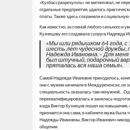
«Кузбассразрезуголь» не митинговал, не пер
отдельные предприятия, удалось практическ
платы. Также здесь сохранили и социальну
Как известно, за спиной любого сильного и у
Кузнецову его создавала супруга Надежда И
«Мы шли рядышком 64 года, с 
шесть лет чудесной дружбы, 
Надежда Ивановна. – Для меня 
был штучный, подарочный вар
пряталась вся наша семья».
Самой Надежде Ивановне приходилось, конечн
они с мужем начинали в Междуреченске, но з
специальность оказалась там ненужной… Од
переквалифицировалась и занялась подготов
когда Виктор Кузнецов пошел на повышение, 
признается она сама, в кабинете мужа была т
Надежды Ивановны, Виктор Иванович никогда 
общении.