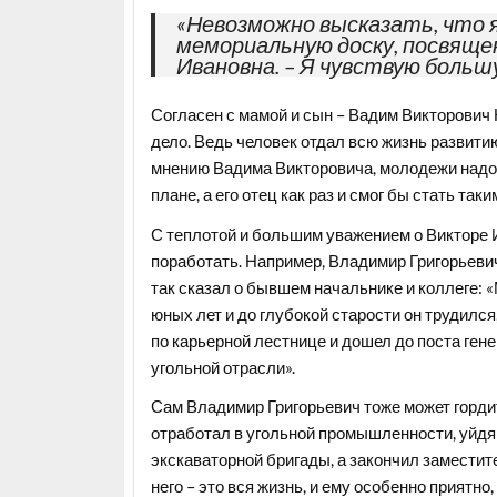
«Невозможно высказать, что 
мемориальную доску, посвящен
Ивановна. – Я чувствую больш
Согласен с мамой и сын – Вадим Викторович 
дело. Ведь человек отдал всю жизнь развити
мнению Вадима Викторовича, молодежи надо н
плане, а его отец как раз и смог бы стать так
С теплотой и большим уважением о Викторе 
поработать. Например, Владимир Григорьеви
так сказал о бывшем начальнике и коллеге: «
юных лет и до глубокой старости он трудился
по карьерной лестнице и дошел до поста ген
угольной отрасли».
Сам Владимир Григорьевич тоже может горди
отработал в угольной промышленности, уйдя 
экскаваторной бригады, а закончил заместит
него – это вся жизнь, и ему особенно приятно