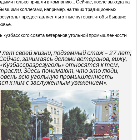
лодыми только пришли в компанию… Сейчас, после выхода на
 бывшими коллегами, например, на таких традиционных
зрезуголь» предоставляет льготные путевки, чтобы бывшие
ровье.
ь кузбасского совета ветеранов угольной промышленности
 лет своей жизни, подземный стаж – 27 лет,
Сейчас, занимаясь делами ветеранов, вижу,
 «Кузбассразрезуголь» относятся к тем,
трасли. Здесь понимают, что это люди,
ровень всю угольную промышленность
тся к ним с заслуженным уважением».