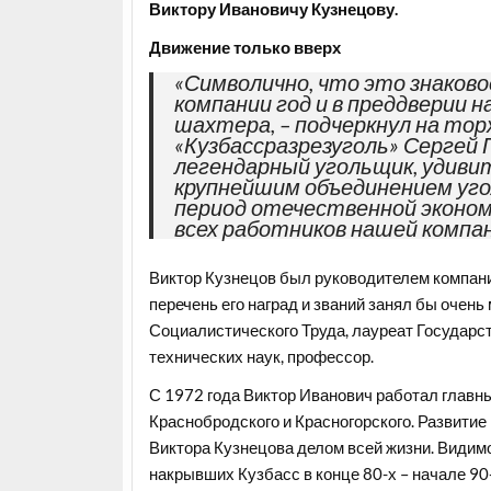
Виктору Ивановичу Кузнецову.
Движение только вверх
«Символично, что это знаков
компании год и в преддверии 
шахтера, – подчеркнул на то
«Кузбассразрезуголь» Сергей 
легендарный угольщик, удиви
крупнейшим объединением уго
период отечественной эконом
всех работников нашей компан
Виктор Кузнецов был руководителем компани
перечень его наград и званий занял бы очень
Социалистического Труда, лауреат Государ
технических наук, профессор.
С 1972 года Виктор Иванович работал главн
Краснобродского и Красногорского. Развитие
Виктора Кузнецова делом всей жизни. Видимо
накрывших Кузбасс в конце 80-х – начале 90