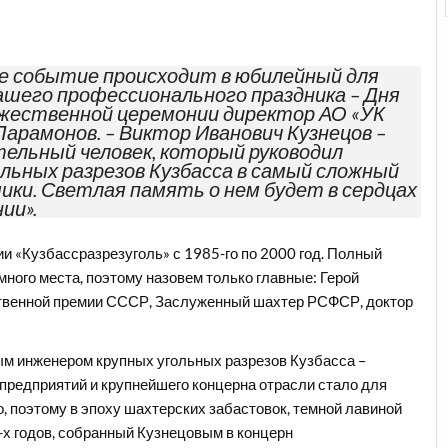
ое событие происходит в юбилейный для
нашего профессионального праздника – Дня
ржественной церемонии директор АО «УК
Парамонов. – Виктор Иванович Кузнецов –
тельный человек, который руководил
льных разрезов Кузбасса в самый сложный
ики. Светлая память о нем будет в сердцах
ии».
и «Кузбассразрезуголь» с 1985-го по 2000 год. Полный
 много места, поэтому назовем только главные: Герой
ственной премии СССР, Заслуженный шахтер РСФСР, доктор
ым инженером крупных угольных разрезов Кузбасса –
 предприятий и крупнейшего концерна отрасли стало для
, поэтому в эпоху шахтерских забастовок, темной лавиной
-х годов, собранный Кузнецовым в концерн