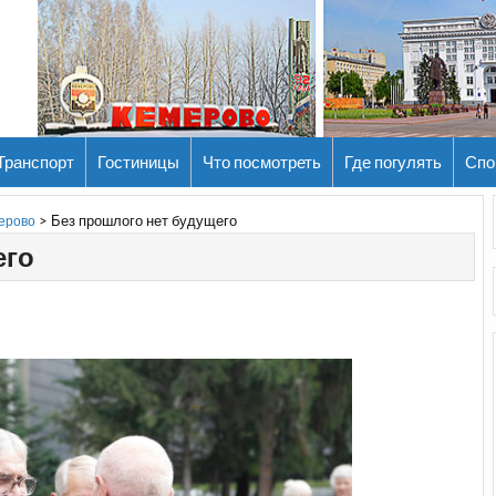
Транспорт
Гостиницы
Что посмотреть
Где погулять
Спо
>
Без прошлого нет будущего
мерово
его