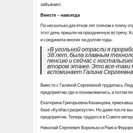
забывают.
Вместе – навсегда
По несколько десятков лет плечом к плечу о
этот день пришли на праздничную встречу. К
и соединила многих на долгие годы.
«В угольной отрасли я прорабо
38 лет, была главным техноло
пенсию и сейчас с ностальгие
втором этаже. Это все-таки б
вспоминает Галина Сергеевна
Вместе с Галиной Сергеевной трудилась Люд
предприятии, где и познакомились, а потом п
Екатерина Григорьевна Казанцева, приехавша
базе «Кузбассразрезугля». Но даже после вы
предприятие. Теперь трудится в Совете ветер
Николай Сергеевич Воронько и Раиса Федоров