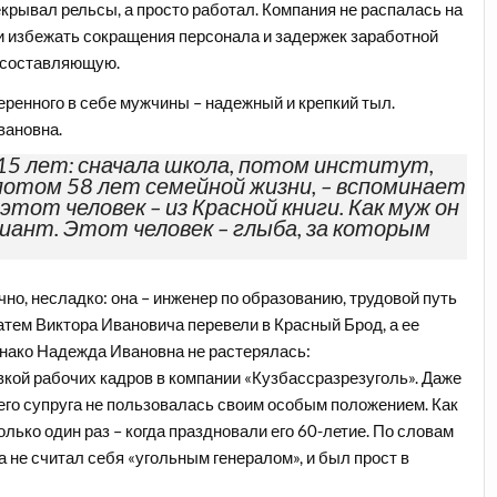
екрывал рельсы, а просто работал. Компания не распалась на
и избежать сокращения персонала и задержек заработной
ю составляющую.
веренного в себе мужчины – надежный и крепкий тыл.
вановна.
15 лет: сначала школа, потом институт,
потом 58 лет семейной жизни, – вспоминает
этот человек – из Красной книги. Как муж он
иант. Этот человек – глыба, за которым
о, несладко: она – инженер по образованию, трудовой путь
атем Виктора Ивановича перевели в Красный Брод, а ее
нако Надежда Ивановна не растерялась:
кой рабочих кадров в компании «Кузбассразрезуголь». Даже
его супруга не пользовалась своим особым положением. Как
олько один раз – когда праздновали его 60-летие. По словам
не считал себя «угольным генералом», и был прост в