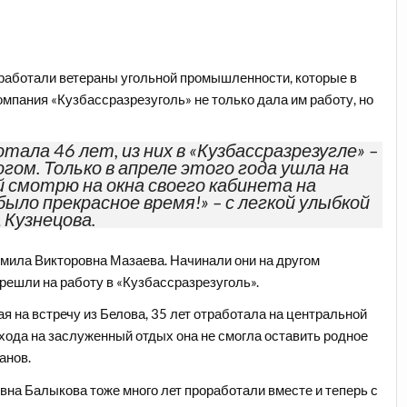
тработали ветераны угольной промышленности, которые в
омпания «Кузбассразрезуголь» не только дала им работу, но
тала 46 лет, из них в «Кузбассразрезугле» –
гом. Только в апреле этого года ушла на
й смотрю на окна своего кабинета на
ыло прекрасное время!» – с легкой улыбкой
 Кузнецова.
мила Викторовна Мазаева. Начинали они на другом
ерешли на работу в «Кузбассразрезуголь».
я на встречу из Белова, 35 лет отработала на центральной
хода на заслуженный отдых она не смогла оставить родное
анов.
на Балыкова тоже много лет проработали вместе и теперь с