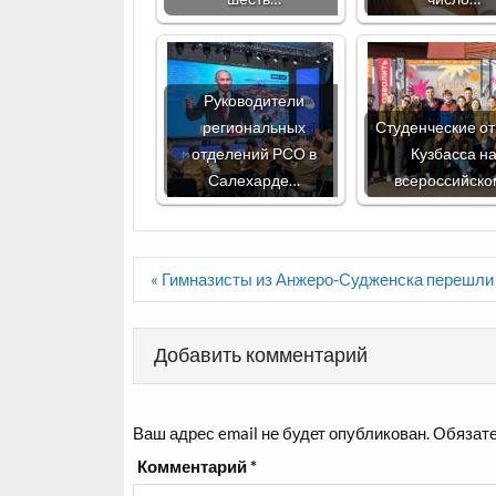
Руководители
региональных
Студенческие о
отделений РСО в
Кузбасса н
Салехарде…
всероссийск
Навигация
« Гимназисты из Анжеро-Судженска перешли
по
записям
Добавить комментарий
Ваш адрес email не будет опубликован.
Обязате
Комментарий
*