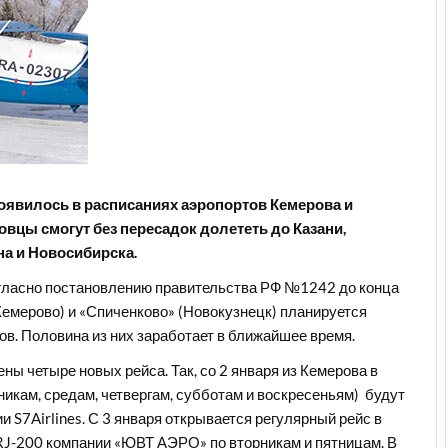
явилось в расписаниях аэропортов Кемерова и
овцы смогут без пересадок долететь до Казани,
на и Новосибирска.
согласно постановлению правительства РФ №1242 до конца
Кемерово) и «Спиченково» (Новокузнецк) планируется
в. Половина из них заработает в ближайшее время.
ны четыре новых рейса. Так, со 2 января из Кемерова в
никам, средам, четвергам, субботам и воскресеньям) будут
 S7Airlines. С 3 января открывается регулярный рейс в
RJ-200 компании «ЮВТ АЭРО» по вторникам и пятницам. В