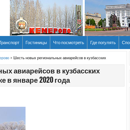
Транспорт
Гостиницы
Что посмотреть
Где погулять
Спо
>
Шесть новых региональных авиарейсов в кузбасских
мерово
ых авиарейсов в кузбасских
е в январе 2020 года