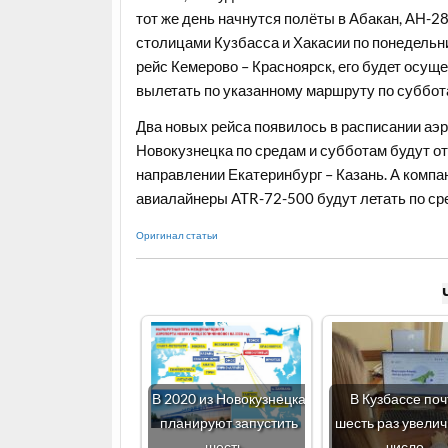
тот же день начнутся полёты в Абакан, АН-2
столицами Кузбасса и Хакасии по понедельни
рейс Кемерово – Красноярск, его будет осущ
вылетать по указанному маршруту по суббот
Два новых рейса появилось в расписании аэр
Новокузнецка по средам и субботам будут 
направлении Екатеринбург – Казань. А компа
авиалайнеры ATR-72-500 будут летать по ср
Оригинал статьи
В 2020 из Новокузнецка
В Кузбассе поч
планируют запустить
шесть раз увели
шесть…
число…