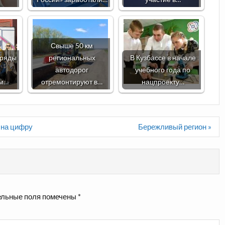
Свыше 50 км
тряды
региональных
В Кузбассе в начале
а
автодорог
учебного года по
ом…
отремонтируют в…
нацпроекту…
 на цифру
Бережливый регион »
льные поля помечены
*