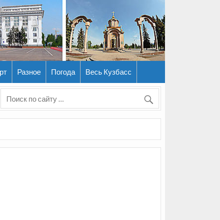
рт
Разное
Погода
Весь Кузбасс