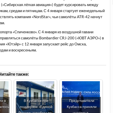
8 («Сибирская лёгкая авиация») будет курсировать между
кам, средам и пятницам. С 4 января стартует еженедельный
ествлять компания «NordStar», чьи самолёты ATR-42 начнут
ам.
опорта «Спиченково». С 4 января из воздушной гавани
отправляться самолёты Bombardier CRJ-200 («ЮВТ АЭРО») в
ния «Ютэйр» с 12 января запускает рейс до Омска,
едам и воскресеньям.
Читайте также:
ти в
В Кузбассе при
Представители
чилось
поддержке «Единой
Кузбасса приняли
России» заработали…
участие в…